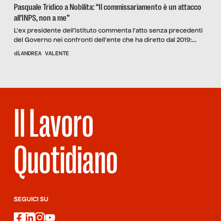
Pasquale Tridico a Nobìlita: “Il commissariamento è un attacco
all’INPS, non a me”
L’ex presidente dell’istituto commenta l’atto senza precedenti
del Governo nei confronti dell’ente che ha diretto dal 2019:
“Non è vero che fanno tutti così, l’INPS non è soggetto a spoils
di
ANDREA VALENTE
system. E in questi anni è stato l’unica stabilità del mondo del
lavoro”
Il Lavoro
Quotidiano
SEGUICI SU
facebook
linkedin
instagram
youtube