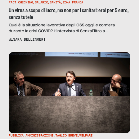
FACT CHECKING
,
SALARIO
,
SANITÀ
,
ZONA FRANCA
Un virus a scopo di lucro, ma non per i sanitari: eroi per 5 euro,
senza tutele
Qual è la situazione lavorativa degli OSS oggi, e com’era
durante la crisi COVID? L’intervista di SenzaFiltro a
un’operatrice sanitaria: “Nessun supporto, turni impossibili e
di
SARA BELLINGERI
burnout. Nelle intensive ci pagavano 5 euro al giorno in più,
oggi l’azienda nega a molti il passaggio di fascia che gli spetta. E
non assumono”.
PUBBLICA AMMINISTRAZIONE
,
TAGLIO BREVE
,
WELFARE