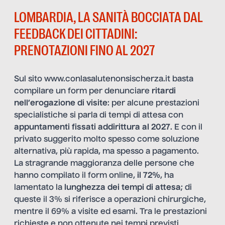
LOMBARDIA, LA SANITÀ BOCCIATA DAL
FEEDBACK DEI CITTADINI:
PRENOTAZIONI FINO AL 2027
Sul sito
www.conlasalutenonsischerza.it
basta
compilare un form per denunciare
ritardi
nell’erogazione di visite
: per alcune prestazioni
specialistiche si parla di tempi di attesa con
appuntamenti fissati addirittura al 2027
. E con il
privato suggerito molto spesso come soluzione
alternativa, più rapida, ma spesso a pagamento.
La stragrande maggioranza delle persone che
hanno compilato il form online,
il 72%
, ha
lamentato la
lunghezza dei tempi di attesa
; di
queste il 3% si riferisce a operazioni chirurgiche,
mentre il 69% a visite ed esami. Tra le prestazioni
richieste e non ottenute nei tempi previsti