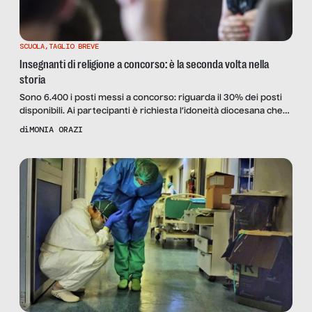
SCUOLA
,
TAGLIO BREVE
Insegnanti di religione a concorso: è la seconda volta nella
storia
Sono 6.400 i posti messi a concorso: riguarda il 30% dei posti
disponibili. Ai partecipanti è richiesta l’idoneità diocesana che
già in precedenza era alla base dell’abilitazione. Nel frattempo, il
di
MONIA ORAZI
numero degli studenti che scelgono di non avvalersi
dell’insegnamento della religione cattolica cresce