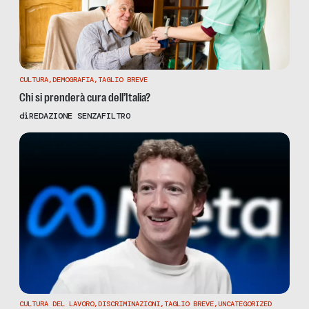
CULTURA
,
DEMOGRAFIA
,
TAGLIO BREVE
Chi si prenderà cura dell’Italia?
di
REDAZIONE SENZAFILTRO
CULTURA DEL LAVORO
,
DISCRIMINAZIONI
,
TAGLIO BREVE
,
UNCATEGORIZED