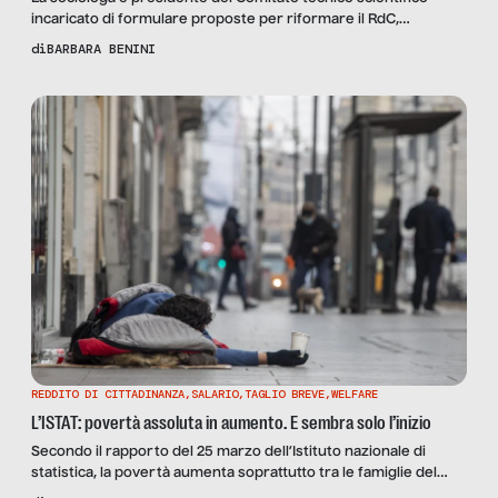
incaricato di formulare proposte per riformare il RdC,
intervistata da SenzaFiltro, definisce il concetto di povertà in
di
BARBARA BENINI
Italia e parla dei possibili miglioramenti alla misura di sostegno
al reddito.
REDDITO DI CITTADINANZA
,
SALARIO
,
TAGLIO BREVE
,
WELFARE
L’ISTAT: povertà assoluta in aumento. E sembra solo l’inizio
Secondo il rapporto del 25 marzo dell’Istituto nazionale di
statistica, la povertà aumenta soprattutto tra le famiglie del
Nord e tra i lavoratori dipendenti. Un’analisi di quelle che paiono