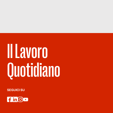
Scopri
la Rivista
Garganico).
NUMERO 116 –
CAVALLI DI
BATTAGLIA
Il Lavoro
Quotidiano
SEGUICI SU
facebook
linkedin
instagram
youtube