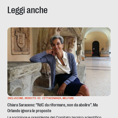
Leggi anche
INCLUSIONE
,
REDDITO DI CITTADINANZA
,
WELFARE
Chiara Saraceno: “RdC da riformare, non da abolire”. Ma
Orlando ignora le proposte
La sociologa e presidente del Comitato tecnico scientifico