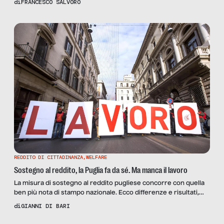
di
FRANCESCO SALVORO
le avvisaglie di un fenomeno destinato ad acutizzarsi nel corso
del 2024
REDDITO DI CITTADINANZA
,
WELFARE
Sostegno al reddito, la Puglia fa da sé. Ma manca il lavoro
La misura di sostegno al reddito pugliese concorre con quella
ben più nota di stampo nazionale. Ecco differenze e risultati,
con l’aiuto di Rosa Barone (assessore regionale al Welfare),
di
GIANNI DI BARI
Donato Rispoli (Cantieri di innovazione sociale) e Daniela
Carbonella (assessore alle Politiche sociali di San Nicandro