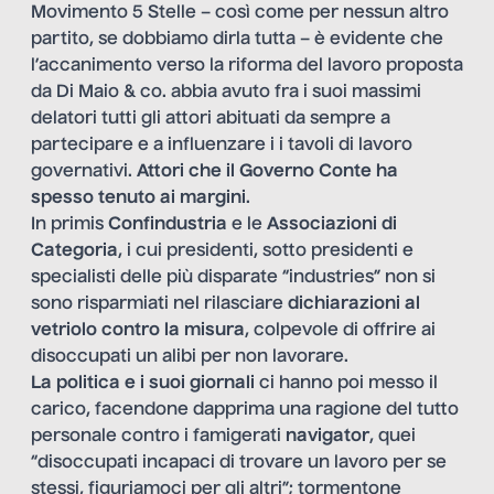
Movimento 5 Stelle – così come per nessun altro
partito, se dobbiamo dirla tutta – è evidente che
l’accanimento verso la riforma del lavoro proposta
da Di Maio & co. abbia avuto fra i suoi massimi
delatori tutti gli attori abituati da sempre a
partecipare e a influenzare i i tavoli di lavoro
governativi.
Attori che il Governo Conte ha
spesso tenuto ai margini
.
In primis
Confindustria
e le
Associazioni di
Categoria
, i cui presidenti, sotto presidenti e
specialisti delle più disparate “industries” non si
sono risparmiati nel rilasciare
dichiarazioni al
vetriolo contro la misura
, colpevole di offrire ai
disoccupati un alibi per non lavorare.
La politica e i suoi giornali
ci hanno poi messo il
carico, facendone dapprima una ragione del tutto
personale contro i famigerati
navigator
, quei
“disoccupati incapaci di trovare un lavoro per se
stessi, figuriamoci per gli altri”; tormentone