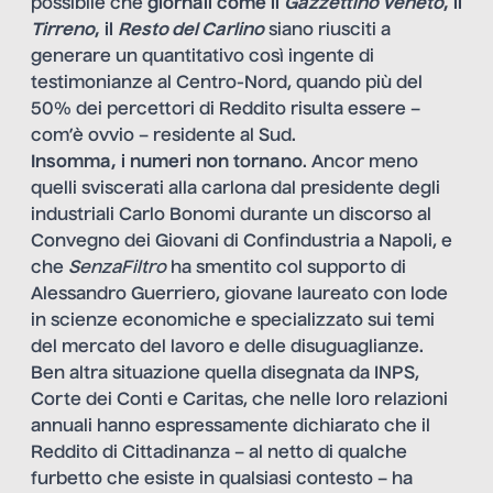
possibile che
giornali come il
Gazzettino Veneto
, il
Tirreno
, il
Resto del Carlino
siano riusciti a
generare un quantitativo così ingente di
testimonianze al Centro-Nord, quando più del
50% dei percettori di Reddito risulta essere –
com’è ovvio – residente al Sud.
Insomma, i numeri non tornano
. Ancor meno
quelli
sviscerati alla carlona dal presidente degli
industriali Carlo Bonomi
durante un discorso al
Convegno dei Giovani di Confindustria a Napoli, e
che
SenzaFiltro
ha smentito col supporto di
Alessandro Guerriero, giovane laureato con lode
in scienze economiche e specializzato sui temi
del mercato del lavoro e delle disuguaglianze.
Ben altra situazione quella disegnata da INPS,
Corte dei Conti e Caritas, che nelle loro relazioni
annuali hanno espressamente dichiarato che il
Reddito di Cittadinanza – al netto di qualche
furbetto che esiste in qualsiasi contesto – ha