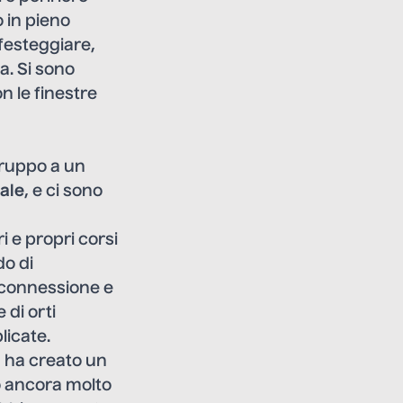
 in pieno
festeggiare,
a. Si sono
n le finestre
 gruppo a un
eale
, e ci sono
 e propri corsi
do di
i connessione e
 di orti
licate.
, ha creato un
no ancora molto