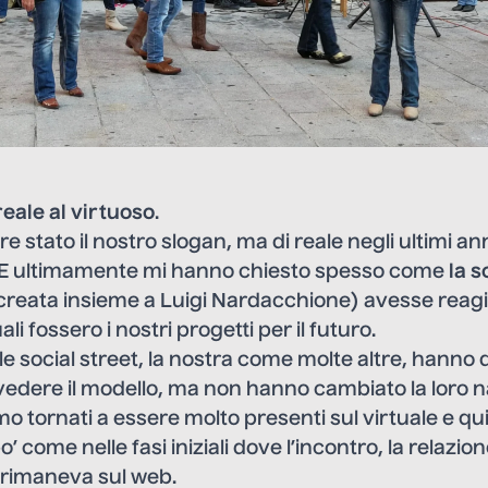
reale al virtuoso
.
 stato il nostro slogan, ma di reale negli ultimi ann
 E ultimamente mi hanno chiesto spesso come
la s
creata insieme a Luigi Nardacchione) avesse reagit
i fossero i nostri progetti per il futuro.
 le social street, la nostra come molte altre, hanno
ivedere il modello, ma non hanno cambiato la loro 
mo tornati a essere molto presenti sul virtuale e qu
po’ come nelle fasi iniziali dove l’incontro, la relazi
 rimaneva sul web.