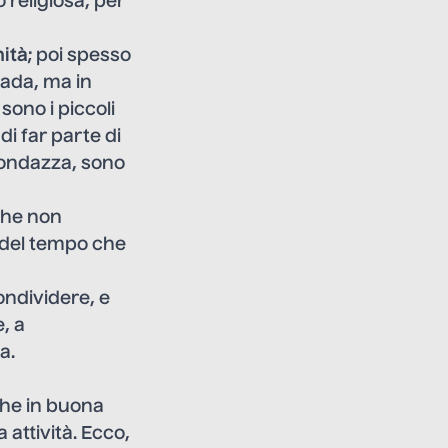
 religiosa, per
ità
; poi spesso
rada, ma in
sono i piccoli
i far parte di
 Fondazza, sono
 che non
 del tempo che
ondividere, e
, a
a.
che in buona
attività. Ecco,