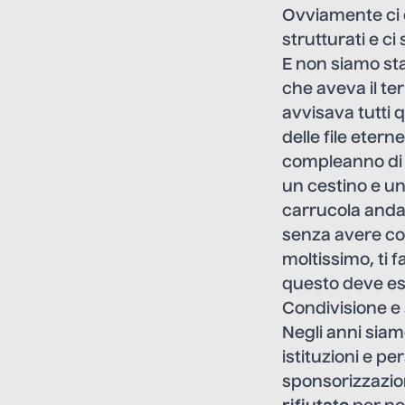
Ovviamente ci è
strutturati e ci
E non siamo sta
che aveva il te
avvisava tutti q
delle file eter
compleanno di u
un cestino e un
carrucola andav
senza avere con
moltissimo, ti 
questo deve esse
Condivisione e s
Negli anni siamo
istituzioni e p
sponsorizzazion