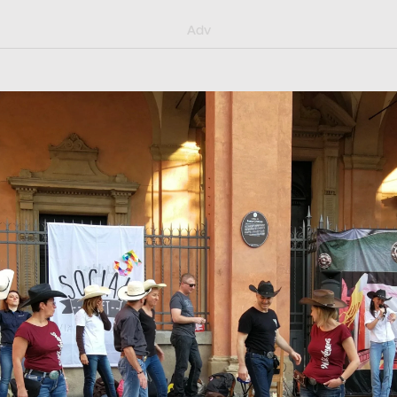
y/muster_aggiornamento
Adv