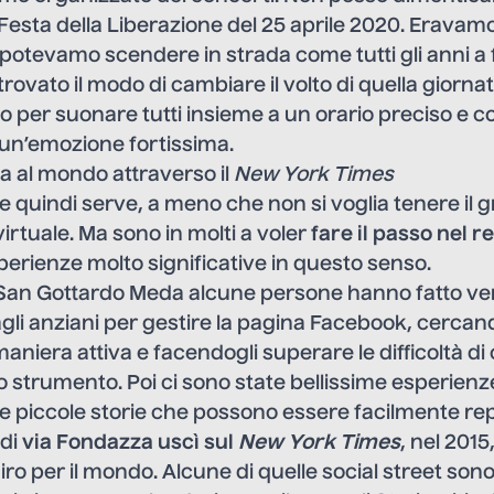
 Festa della Liberazione del 25 aprile 2020. Eravamo
potevamo scendere in strada come tutti gli anni a 
rovato il modo di cambiare il volto di quella giornat
 per suonare tutti insieme a un orario preciso e co
 un’emozione fortissima.
a al mondo attraverso il
New York Times
ale quindi serve, a meno che non si voglia tenere il
 virtuale. Ma sono in molti a voler
fare il passo nel r
erienze molto significative in questo senso.
San Gottardo Meda alcune persone hanno fatto veri
gli anziani per gestire la pagina Facebook, cercan
 maniera attiva e facendogli superare le difficoltà d
llo strumento. Poi ci sono state bellissime esperienze
te piccole storie che possono essere facilmente rep
 di
via Fondazza uscì sul
New York Times
, nel 2015
 giro per il mondo. Alcune di quelle social street so