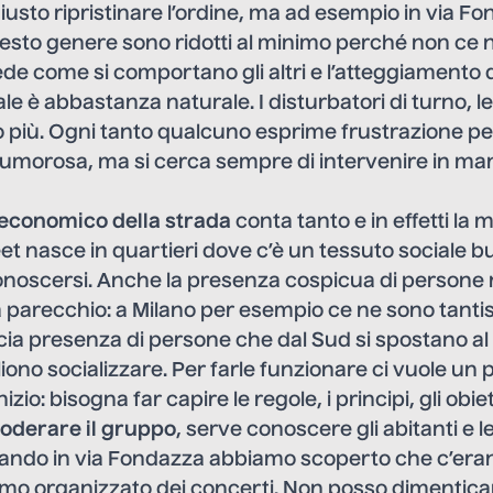
giusto ripristinare l’ordine, ma ad esempio in via Fo
uesto genere sono ridotti al minimo perché non ce n
de come si comportano gli altri e l’atteggiamento 
 è abbastanza naturale. I disturbatori di turno, le
più. Ogni tanto qualcuno esprime frustrazione per
rumorosa, ma si cerca sempre di intervenire in ma
oeconomico della strada
conta tanto e in effetti la
reet nasce in quartieri dove c’è un tessuto sociale 
onoscersi. Anche la presenza cospicua di persone 
a parecchio: a Milano per esempio ce ne sono tant
cia presenza di persone che dal Sud si spostano al
liono socializzare. Per farle funzionare ci vuole un 
nizio: bisogna far capire le regole, i principi, gli obiet
oderare il gruppo
, serve conoscere gli abitanti e le
ndo in via Fondazza abbiamo scoperto che c’eran
mo organizzato dei concerti. Non posso dimenticare