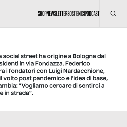
SHOP
NEWSLETTER
SOSTIENICI
PODCAST
Cerca
la social street ha origine a Bologna dal
identi in via Fondazza. Federico
tra i fondatori con Luigi Nardacchione,
il volto post pandemico e l’idea di base,
mbia: “Vogliamo cercare di sentirci a
 in strada”.