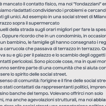
 mancato il contatto fisico, ma noi “fondazziani”
 siamo riadattati condividendo i problemi e cercando 
ti gli unici. Ad esempio in una social street di Mila
rrazzo sopra il supermercato
uelli della strada sugli orari migliori per fare la spe
ne. Oppure ricordo che in un condominio, in occasio
n bambino, le famiglie gli hanno consegnato i reg
a carrucola che passava di terrazzo in terrazzo. 
a su e giù per il palazzo e lo scambio degli oggett
tatti pericolosi. Sono piccole cose, ma in quei mo
fanno sentire parte di una comunità che si aiuta con 
re lo spirito delle social street.
enso di comunità: l’origine e il fine delle social stre
 stati contattati da rappresentanti politici, imprend
ersino banche del tempo. Volevano offrirci non solo
i, ma anche agevolazioni strutturali, ma noi
abbi