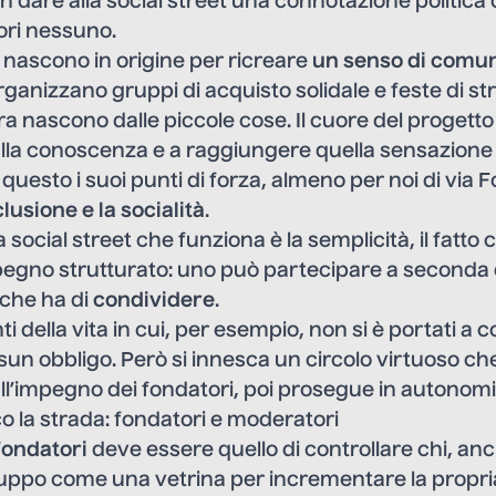
 dare alla social street una connotazione politica o
ori nessuno.
t nascono in origine per ricreare
un senso di comun
rganizzano gruppi di acquisto solidale e feste di st
ra nascono dalle piccole cose. Il cuore del progetto 
lla conoscenza e a raggiungere quella sensazione d
questo i suoi punti di forza, almeno per noi di via
nclusione e la socialità
.
a social street che funziona è la semplicità, il fatto
pegno strutturato: uno può partecipare a seconda
 che ha di
condividere
.
 della vita in cui, per esempio, non si è portati a c
sun obbligo. Però si innesca un circolo virtuoso che
ll’impegno dei fondatori, poi prosegue in autonomi
o la strada: fondatori e moderatori
fondatori
deve essere quello di controllare chi, an
ruppo come una vetrina per incrementare la propria 