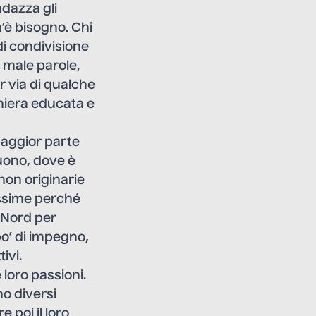
ndazza gli
’è bisogno. Chi
di condivisione
 male parole,
 via di qualche
niera educata e
 maggior parte
buono, dove è
non originarie
issime perché
 Nord per
po’ di impegno,
tivi.
 loro passioni.
o diversi
 poi il loro