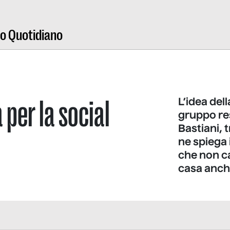
ro Quotidiano
 per la social
L’idea del
gruppo res
Bastiani, 
ne spiega 
che non ca
casa anche