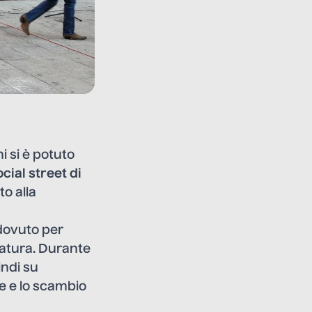
i si è potuto
ocial street di
o alla
 dovuto per
natura. Durante
indi su
one e lo scambio