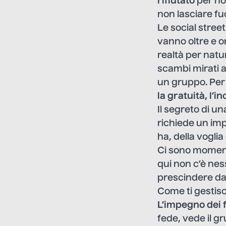
rifiutato
per non
non lasciare fu
Le social stree
vanno oltre e o
realtà per natu
scambi mirati a
un gruppo. Per 
la gratuità, l’i
Il segreto di un
richiede un im
ha, della voglia
Ci sono momenti
qui non c’è nes
prescindere da
Come ti gestisc
L’impegno dei
fede, vede il g