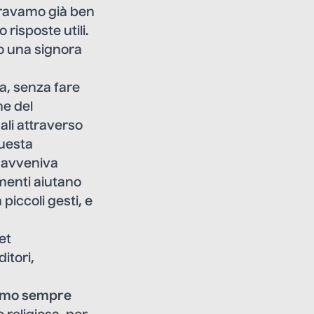
 eravamo già ben
risposte utili.
no una signora
sa, senza fare
ne del
ali attraverso
Questa
i avveniva
menti aiutano
piccoli gesti, e
et
itori,
amo sempre