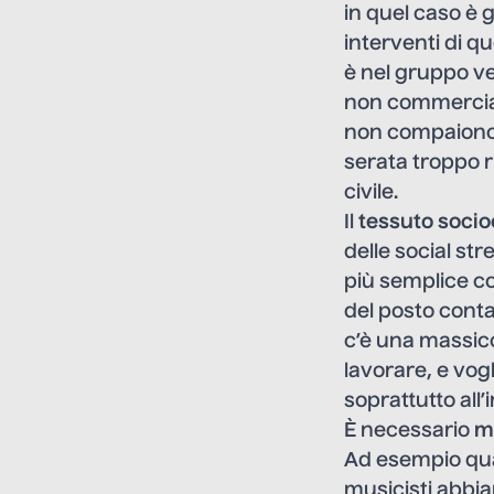
in quel caso è 
interventi di q
è nel gruppo ve
non commerciale
non compaiono 
serata troppo 
civile.
Il
tessuto soci
delle social st
più semplice c
del posto cont
c’è una massic
lavorare, e vog
soprattutto all’i
È necessario
m
Ad esempio qua
musicisti abbia