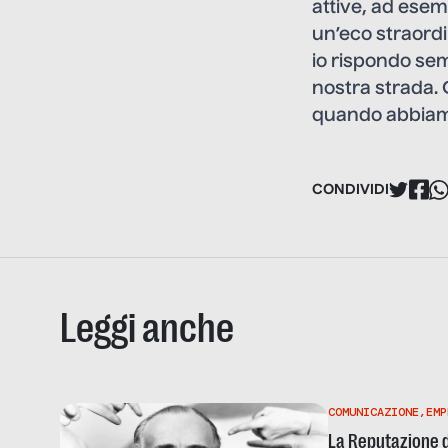
attive, ad esem
un’eco straord
io rispondo sem
nostra strada.
quando abbiamo 
CONDIVIDI
Leggi anche
COMUNICAZIONE
,
EMP
La Reputazione del