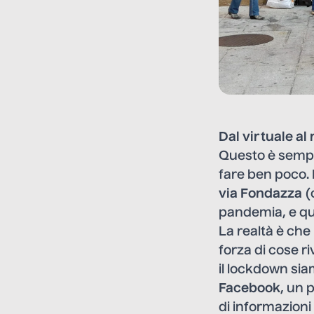
Dal virtuale al 
Questo è sempre
fare ben poco.
via Fondazza
(
pandemia, e qual
La realtà è che
forza di cose r
il lockdown sia
Facebook
, un 
di informazioni