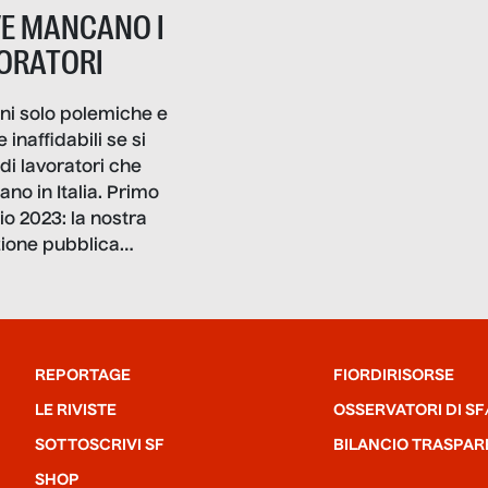
E MANCANO I
ORATORI
ni solo polemiche e
e inaffidabili se si
di lavoratori che
no in Italia. Primo
o 2023: la nostra
ione pubblica
storie, interviste, infografiche
raccontano come
o davvero le cose e
 mancano davvero
e. Sono la giustizia,
REPORTAGE
FIORDIRISORSE
ità, la ristorazione,
LE RIVISTE
OSSERVATORI DI SF
ola, le fabbriche,
SOTTOSCRIVI SF
BILANCIO TRASPAR
bblica
strazione, l’edilizia,
SHOP