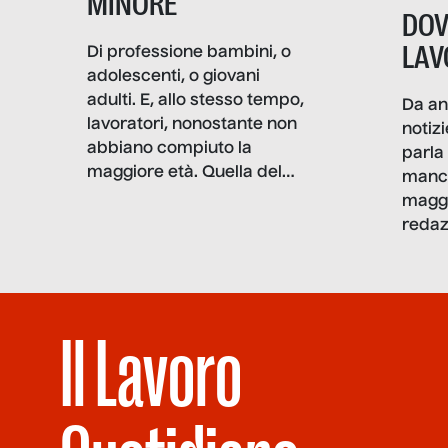
MINORE
DOV
LAV
Di professione bambini, o
adolescenti, o giovani
adulti. E, allo stesso tempo,
Da an
lavoratori, nonostante non
notizi
abbiano compiuto la
parla 
maggiore età. Quella del
manca
lavoro minorile è una piaga
maggi
con pesanti effetti
redaz
psicologici e sociali, ed è
dati, 
più vicina di quanto si pensi:
che 
non esiste solo nel Terzo
stann
mondo, ma anche in Italia,
dove
Il Lavoro
dove coinvolge 336.000
risors
minori. […]
la san
la scu
la pu
ammini