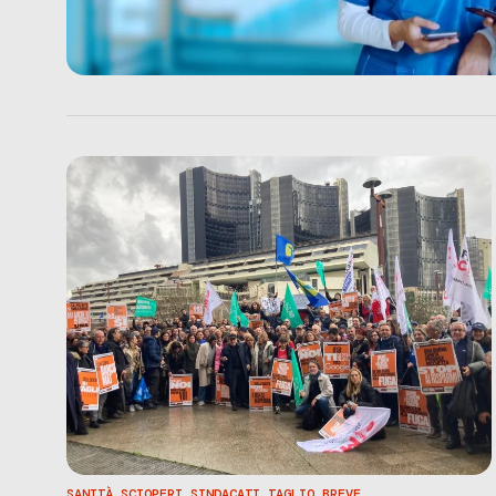
SANITÀ
,
SCIOPERI
,
SINDACATI
,
TAGLIO BREVE