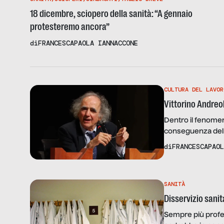
18 dicembre, sciopero della sanità: “A gennaio
protesteremo ancora”
di
FRANCESCAPAOLA IANNACCONE
CULTURA DEL LAVOR
Vittorino Andreol
Dentro il fenome
conseguenza dell’
riguarda anche le 
di
FRANCESCAPAOL
SANITÀ
Disservizio sani
Sempre più profes