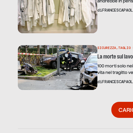
andrebbe in pensi
cooperative che f
di
FRANCESCAPAOL
operatori con le 
SICUREZZA
,
TAGLIO 
La morte sul lavo
100 morti solo ne
vita nel tragitto ve
recenti dagli osser
di
FRANCESCAPAOL
CARI