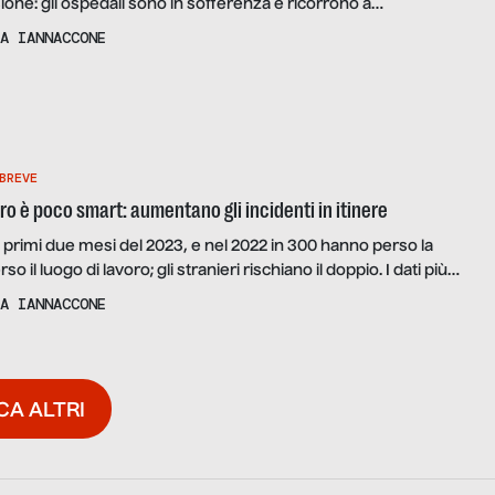
one: gli ospedali sono in sofferenza e ricorrono a
orniscono “medici a gettone”. La testimonianza di alcuni
A IANNACCONE
dichiarazioni di Filippo Anelli, presidente FNOMCeO
BREVE
ro è poco smart: aumentano gli incidenti in itinere
i primi due mesi del 2023, e nel 2022 in 300 hanno perso la
rso il luogo di lavoro; gli stranieri rischiano il doppio. I dati più
vatori, con i settori e le Regioni più colpite
A IANNACCONE
CA ALTRI