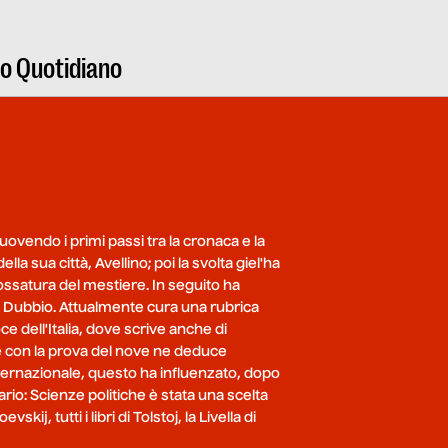
ro Quotidiano
uovendo i primi passi tra la cronaca e la
lla sua città, Avellino; poi la svolta giel'ha
ssatura del mestiere. In seguito ha
il Dubbio. Attualmente cura una rubrica
e dell'Italia, dove scrive anche di
 e con la prova del nove ne deduce
nternazionale, questo ha influenzato, dopo
ario: Scienze politiche è stata una scelta
kij, tutti i libri di Tolstoj, la Livella di