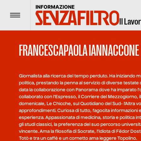
Menu
Il Lavo
FRANCESCAPAOLA IANNACCONE
Giornalista alla ricerca del tempo perduto. Ha iniziando m
politica, prestando la penna al servizio di diverse testate de
data la collaborazione con Panorama dove ha imparato l'o
collaborato con l'Espresso, il Corriere del Mezzogiorno, 
domenicale, Le Chicche, sul Quotidiano del Sud- l'Altra voc
approfondimenti. Curiosa di tutto, fagocita informazioni
esperienza. Appassionata di medicina, storia e politica i
gli studi classici, la preferenza del suo percorso universit
vincente. Ama la filosofia di Socrate, l’Idiota di Fëdor Dostoevs
Totò e tra un caffè e un cornetto ama leggere Topolino.