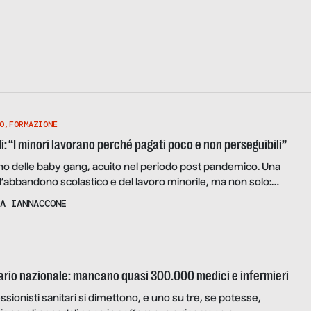
O
,
FORMAZIONE
i: “I minori lavorano perché pagati poco e non perseguibili”
no delle baby gang, acuito nel periodo post pandemico. Una
abbandono scolastico e del lavoro minorile, ma non solo:
famiglie, la loro emarginazione, le loro necessità
A IANNACCONE
tario nazionale: mancano quasi 300.000 medici e infermieri
sionisti sanitari si dimettono, e uno su tre, se potesse,