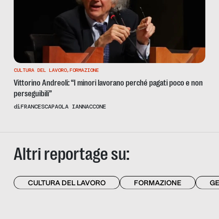
CULTURA DEL LAVORO
,
FORMAZIONE
Vittorino Andreoli: “I minori lavorano perché pagati poco e non
perseguibili”
di
FRANCESCAPAOLA IANNACCONE
Altri reportage su:
CULTURA DEL LAVORO
FORMAZIONE
GE