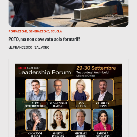
FORMAZIONE
,
GENERAZIONI
,
SCUOLA
PCTO, ma non dovevate solo formarli?
di
FRANCESCO SALVORO
https://tinyurl.com/363fvfm9