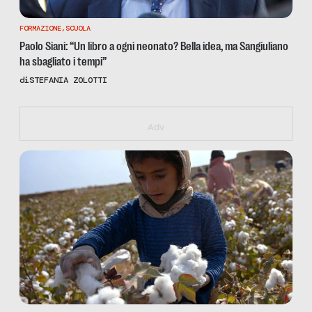
FORMAZIONE
,
SCUOLA
Paolo Siani: “Un libro a ogni neonato? Bella idea, ma Sangiuliano
ha sbagliato i tempi”
di
STEFANIA ZOLOTTI
https://giustotonoholdenfdr.eventbrite.it
Adv