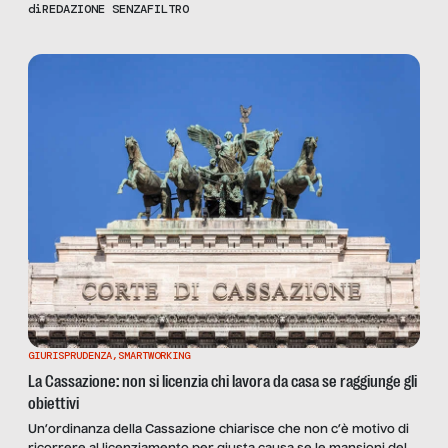
raggiungere l’ufficio nelle prime ore del pomeriggio, con
di
REDAZIONE SENZAFILTRO
benefici su traffico, ambiente e qualità della vita. Analizziamo il
fenomeno con Gilberto Gini, segretario generale di Smart
Workers Union
GIURISPRUDENZA
,
SMARTWORKING
La Cassazione: non si licenzia chi lavora da casa se raggiunge gli
obiettivi
Un’ordinanza della Cassazione chiarisce che non c’è motivo di