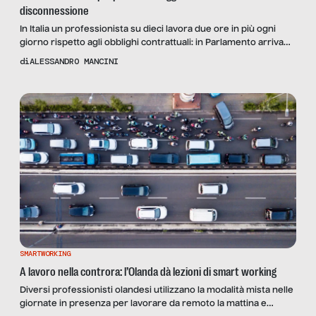
disconnessione
In Italia un professionista su dieci lavora due ore in più ogni
giorno rispetto agli obblighi contrattuali: in Parlamento arriva
una proposta di legge che tutela i lavoratori, dipendenti e non,
di
ALESSANDRO MANCINI
dagli eccessi dello smart working. Ne parliamo con Giovanni
Crisanti, fondatore dell’associazione l’asSociata, la cui
campagna “Lavoro, poi stacco” ha ispirato la norma
SMARTWORKING
A lavoro nella controra: l’Olanda dà lezioni di smart working
Diversi professionisti olandesi utilizzano la modalità mista nelle
giornate in presenza per lavorare da remoto la mattina e